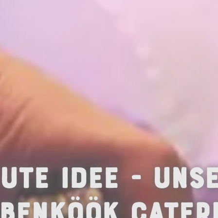
ute Idee - uns
benköök Cater