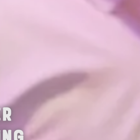
er
ing